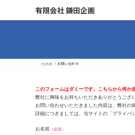
コ
ナ
有限会社 鎌田企画
ン
ビ
テ
ゲ
ン
ー
ツ
シ
へ
ョ
ス
ン
キ
に
ッ
移
HOME
お問い合わせ
プ
動
このフォームはダミーです。こちらから何か
弊社に興味をお持ちいただきありがとうござ
お問い合わせいただきました内容は、弊社の
詳細につきましては、当サイトの「プライバ
お名前
（必須）