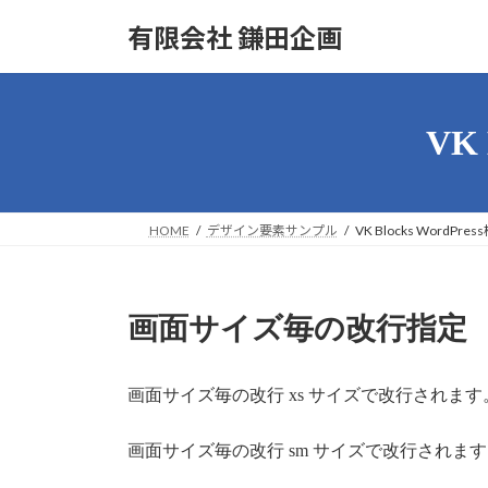
コ
ナ
有限会社 鎌田企画
ン
ビ
テ
ゲ
ン
ー
ツ
シ
VK
へ
ョ
ス
ン
キ
に
ッ
移
HOME
デザイン要素サンプル
VK Blocks WordP
プ
動
画面サイズ毎の改行指定
画面サイズ毎の改行
xs サイズで改行されます
画面サイズ毎の改行
sm サイズで改行されま