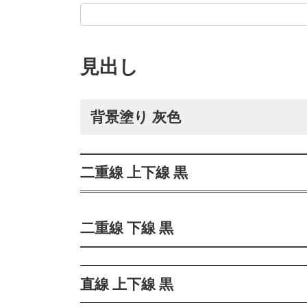
見出し
背景塗り 灰色
二重線 上下線 黒
二重線 下線 黒
直線 上下線 黒