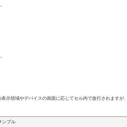
す。
。
す。
の表示領域やデバイスの画面に応じてセル内で改行されますが
サンプル