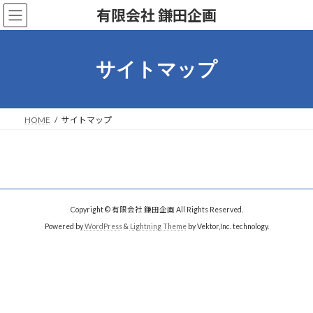
コ
ナ
有限会社 鎌田企画
ン
ビ
テ
ゲ
ン
ー
ツ
シ
サイトマップ
へ
ョ
ス
ン
キ
に
ッ
移
HOME
サイトマップ
プ
動
Copyright © 有限会社 鎌田企画 All Rights Reserved.
Powered by
WordPress
&
Lightning Theme
by Vektor,Inc. technology.